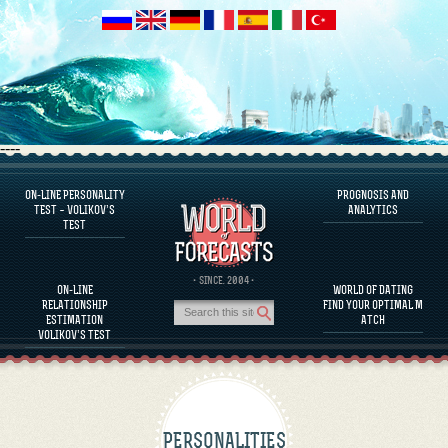
----
ON-LINE PERSONALITY
PROGNOSIS AND
FAQS
TEST – VOLIKOV’S
ANALYTICS
TEST
DEFINE ONE’S PERSONALITY
FAMOUS PERSONALITIES
FAQS
· SINCE. 2004 ·
ON-LINE
WORLD OF DATING
CALCULATE RELATIONSHIP COMPATIBILITY
RELATIONSHIP
FIND YOUR OPTIMAL M
PROGNOSIS AND ANALYTICS
ESTIMATION
ATCH
VOLIKOV’S TEST
PERSONALITIES