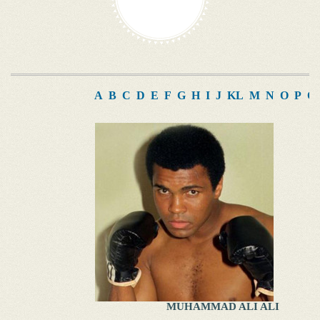
A
B
C
D
E
F
G
H
I
J
K
L
M
N
O
P
Q
MUHAMMAD ALI ALI