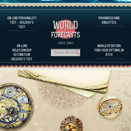
----
ON-LINE PERSONALITY
PROGNOSIS AND
FAQS
TEST – VOLIKOV’S
ANALYTICS
TEST
DEFINE ONE’S PERSONALITY
FAMOUS PERSONALITIES
FAQS
· SINCE. 2004 ·
ON-LINE
WORLD OF DATING
CALCULATE RELATIONSHIP COMPATIBILITY
RELATIONSHIP
FIND YOUR OPTIMAL M
PROGNOSIS AND ANALYTICS
ESTIMATION
ATCH
VOLIKOV’S TEST