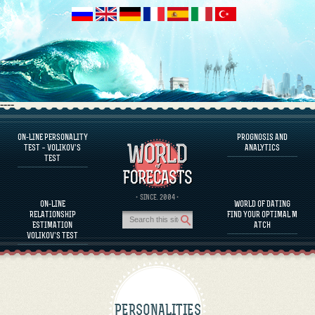
----
ON-LINE PERSONALITY
PROGNOSIS AND
FAQS
TEST – VOLIKOV’S
ANALYTICS
TEST
DEFINE ONE’S PERSONALITY
FAMOUS PERSONALITIES
FAQS
· SINCE. 2004 ·
ON-LINE
WORLD OF DATING
CALCULATE RELATIONSHIP COMPATIBILITY
RELATIONSHIP
FIND YOUR OPTIMAL M
PROGNOSIS AND ANALYTICS
ESTIMATION
ATCH
VOLIKOV’S TEST
PERSONALITIES