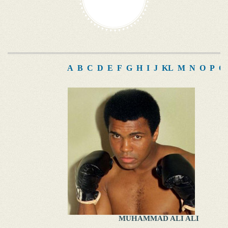
A
B
C
D
E
F
G
H
I
J
K
L
M
N
O
P
Q
MUHAMMAD ALI ALI