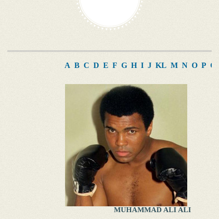
A
B
C
D
E
F
G
H
I
J
K
L
M
N
O
P
Q
MUHAMMAD ALI ALI