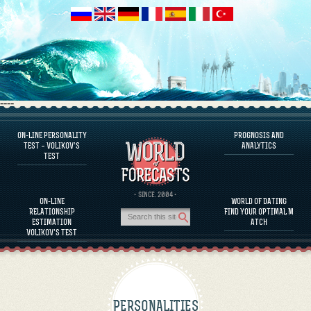
----
ON-LINE PERSONALITY
PROGNOSIS AND
FAQS
TEST – VOLIKOV’S
ANALYTICS
TEST
DEFINE ONE’S PERSONALITY
FAMOUS PERSONALITIES
FAQS
· SINCE. 2004 ·
ON-LINE
WORLD OF DATING
CALCULATE RELATIONSHIP COMPATIBILITY
RELATIONSHIP
FIND YOUR OPTIMAL M
PROGNOSIS AND ANALYTICS
ESTIMATION
ATCH
VOLIKOV’S TEST
PERSONALITIES